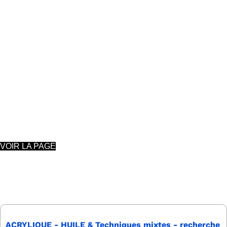
Ouvert à tous nos membres
2 mercredis par mois
(voir calendriers)
PEINTURE à L'HUILE, ACRYLIQUE et
TECHNIQUES MIXTES
Nathalie Herman
VOIR LA PAGE
ACRYLIQUE - HUILE & Techniques mixtes - recherche