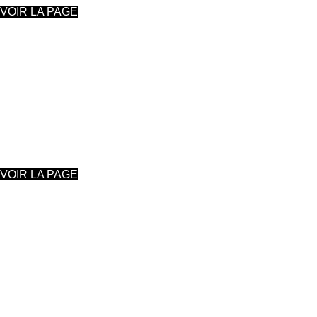
VOIR LA PAGE
AQUARELLE, Méthode Palm'arts
Monique Reifenberg
VOIR LA PAGE
ATELIER LIBRE
Toutes techniques