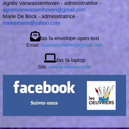
Agnès Vanwassenhoven - administratrice -
agnesvanwassenhoven@gmail.com
Marie De Bock - administratrice -
miekemarie@yahoo.com
fas fa-envelope-open-text
Email:
oeuvriersnivelles[at]gmail.com
fas fa-laptop
Site:
www.lesoeuvriers.be