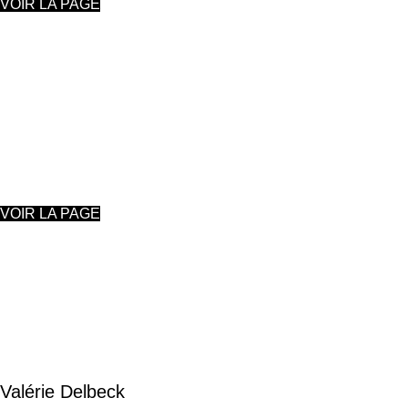
VOIR LA PAGE
AQUARELLE
Mélanie Pètre
VOIR LA PAGE
DESSIN, PASTEL, ACRYLIQUE, AQUARELLE
Valérie Delbeck