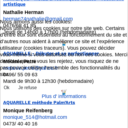
artistique
Nathalie Herman
herman74nathalie@gmail.com
Nous aimons aussi les cookies!
0476/68 41 85
Nous utilisons des cookies sur notre site web. Certains
Jeudi de 14h00 à 17h00 (hebdomadaire)
d’entre eux sont essentiels au fonctionnement du site et
d’autres nous aident à améliorer ce site et l’expérience
utilisateur (cookies traceurs). Vous pouvez décider
AQUARELLE - Débuter et se perfectionner
vous-même si vous autorisez ou non ces cookies. Merci
de noter que, si vous les rejetez, vous risquez de ne
Mélanie Petre
pas pouvoir utiliser l’ensemble des fonctionnalités du
melanie.petre@yahoo.fr
site.
0496/ 55 09 63
Mardi de 9h30 à 12h30 (hebdomadaire)
Ok
Je refuse
Plus d' informations
AQUARELLE méthode Palm’Arts
Monique Reifenberg
monique_514@hotmail.com
0473/ 40 40 16