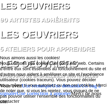
LES OEUVRIERS
90 ARTISTES ADHÉRENTS
LES OEUVRIERS
5 ATELIERS POUR APPRENDRE
Nous aimons aussi les cookies!
LES OEUVRIERS
Nous utilisons des cookies sur notre site web. Certains
d’entre eux sont essentiels au fonctionnement du site et
d’autres nous aident à améliorer ce site et l’expérience
FAUBOURG DE BRUXELLES,10 1400 NIVELLES
utilisateur (cookies traceurs). Vous pouvez décider
Vous avez
Une remarque
Une demande
Un bug à
vous-même si vous autorisez ou non ces cookies. Merci
de noter que, si vous les rejetez, vous risquez de ne
signaler
Une correction à apporter
Merci de nous
pas pouvoir utiliser l’ensemble des fonctionnalités du
contacter
site.