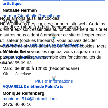
artistique
Nathalie Herman
herman74nathalie@gmail.com
Nous aimons aussi les cookies!
0476/68 41 85
Nous utilisons des cookies sur notre site web. Certains
Jeudi de 14h00 à 17h00 (hebdomadaire)
d’entre eux sont essentiels au fonctionnement du site et
d’autres nous aident à améliorer ce site et l’expérience
utilisateur (cookies traceurs). Vous pouvez décider
AQUARELLE - Débuter et se perfectionner
vous-même si vous autorisez ou non ces cookies. Merci
de noter que, si vous les rejetez, vous risquez de ne
Mélanie Petre
pas pouvoir utiliser l’ensemble des fonctionnalités du
melanie.petre@yahoo.fr
site.
0496/ 55 09 63
Mardi de 9h30 à 12h30 (hebdomadaire)
Ok
Je refuse
Plus d' informations
AQUARELLE méthode Palm’Arts
Monique Reifenberg
monique_514@hotmail.com
0473/ 40 40 16