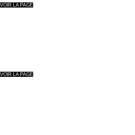
VOIR LA PAGE
AQUARELLE, Méthode Palm'arts
Monique Reifenberg
VOIR LA PAGE
ATELIER LIBRE
Toutes techniques