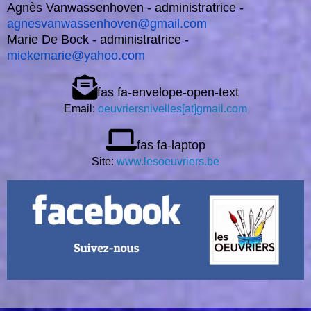
Agnès Vanwassenhoven - administratrice -
agnesvanwassenhoven@gmail.com
Marie De Bock - administratrice -
miekemarie@yahoo.com
fas fa-envelope-open-text
Email:
oeuvriersnivelles[at]gmail.com
fas fa-laptop
Site:
www.lesoeuvriers.be