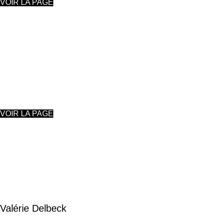
VOIR LA PAGE
AQUARELLE
Mélanie Pètre
VOIR LA PAGE
DESSIN, PASTEL, ACRYLIQUE, AQUARELLE
Valérie Delbeck