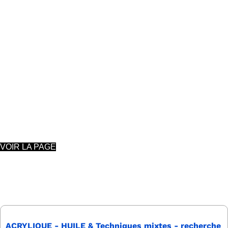
Ouvert à tous nos membres
2 mercredis par mois
(voir calendriers)
PEINTURE à L'HUILE, ACRYLIQUE et
TECHNIQUES MIXTES
Nathalie Herman
VOIR LA PAGE
ACRYLIQUE - HUILE & Techniques mixtes - recherche